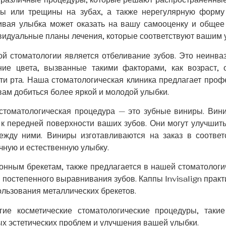
лы или трещины на зубах, а также нерегулярную форм
сивая улыбка может оказать на вашу самооценку и общее
видуальные планы лечения, которые соответствуют вашим 
ой стоматологии является отбеливание зубов. Это неинва
ние цвета, вызванные такими факторами, как возраст, 
сти рта. Наша стоматологическая клиника предлагает про
вам добиться более яркой и молодой улыбки.
стоматологическая процедура — это зубные виниры. Вин
к передней поверхности ваших зубов. Они могут улучшить
жду ними. Виниры изготавливаются на заказ в соответ
чную и естественную улыбку.
ионным брекетам, также предлагается в нашей стоматологи
 постепенного выравнивания зубов. Каппы Invisalign практ
льзования металлических брекетов.
гие косметические стоматологические процедуры, таки
х эстетических проблем и улучшения вашей улыбки.