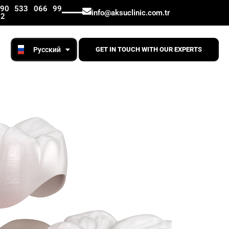
Lietuviškai
+90 533 066 99
info@aksuclinic.com.tr
12
English
Русский
Română
GET IN TOUCH WITH OUR EXPERTS