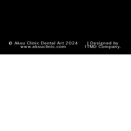
© Aksu Clinic Dental Art 2024
| Designed by
www.aksuclinic.com
ITMD Company.