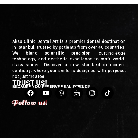
Aksu Clinic Dental Art is a premier dental destination
in Istanbul, trusted by patients from over 40 countries.
We blend scientific precision, cutting-edge
technology, and aesthetic excellence to craft world-
class smiles. Discover a new standard in modern
dentistry, where your smile is designed with purpose,
not just treated.
TRUST US!
BECAUSE YOU DESERVE REAL SCIENCE
Follow us!
Follow us!
Follow us!
Follow us!
Follow us!
Follow us!
Follow us!
Follow us!