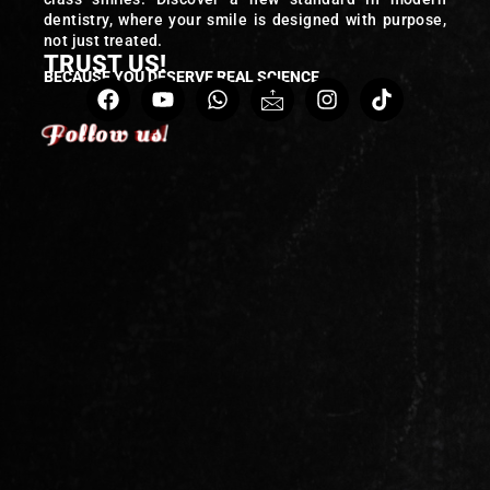
dentistry, where your smile is designed with purpose,
not just treated.
TRUST US!
BECAUSE YOU DESERVE REAL SCIENCE
Follow us!
Follow us!
Follow us!
Follow us!
Follow us!
Follow us!
Follow us!
Follow us!