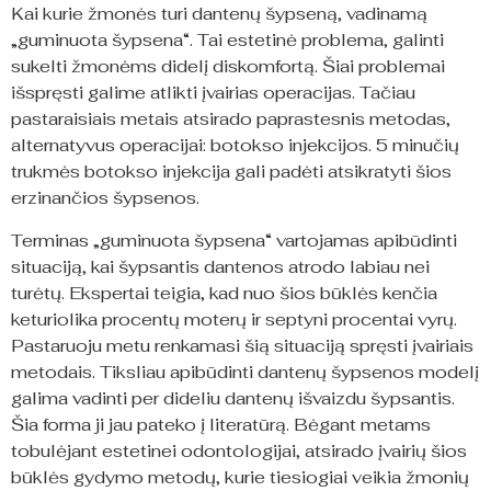
Kai kurie žmonės turi dantenų šypseną, vadinamą
„guminuota šypsena“. Tai estetinė problema, galinti
sukelti žmonėms didelį diskomfortą. Šiai problemai
išspręsti galime atlikti įvairias operacijas. Tačiau
pastaraisiais metais atsirado paprastesnis metodas,
alternatyvus operacijai: botokso injekcijos. 5 minučių
trukmės botokso injekcija gali padėti atsikratyti šios
erzinančios šypsenos.
Terminas „guminuota šypsena“ vartojamas apibūdinti
situaciją, kai šypsantis dantenos atrodo labiau nei
turėtų. Ekspertai teigia, kad nuo šios būklės kenčia
keturiolika procentų moterų ir septyni procentai vyrų.
Pastaruoju metu renkamasi šią situaciją spręsti įvairiais
metodais. Tiksliau apibūdinti dantenų šypsenos modelį
galima vadinti per dideliu dantenų išvaizdu šypsantis.
Šia forma ji jau pateko į literatūrą. Bėgant metams
tobulėjant estetinei odontologijai, atsirado įvairių šios
būklės gydymo metodų, kurie tiesiogiai veikia žmonių