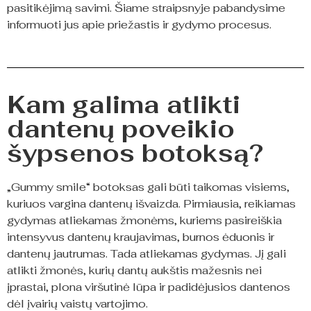
pasitikėjimą savimi. Šiame straipsnyje pabandysime
informuoti jus apie priežastis ir gydymo procesus.
Kam galima atlikti
dantenų poveikio
šypsenos botoksą?
„Gummy smile“ botoksas gali būti taikomas visiems,
kuriuos vargina dantenų išvaizda. Pirmiausia, reikiamas
gydymas atliekamas žmonėms, kuriems pasireiškia
intensyvus dantenų kraujavimas, burnos ėduonis ir
dantenų jautrumas. Tada atliekamas gydymas. Jį gali
atlikti žmonės, kurių dantų aukštis mažesnis nei
įprastai, plona viršutinė lūpa ir padidėjusios dantenos
dėl įvairių vaistų vartojimo.