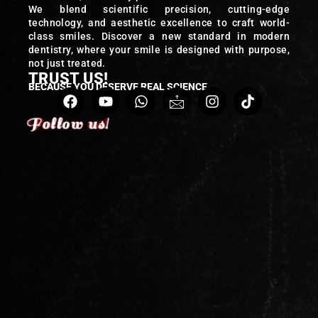
We blend scientific precision, cutting-edge
technology, and aesthetic excellence to craft world-
class smiles. Discover a new standard in modern
dentistry, where your smile is designed with purpose,
not just treated.
TRUST US!
BECAUSE YOU DESERVE REAL SCIENCE
Follow us!
Follow us!
Follow us!
Follow us!
Follow us!
Follow us!
Follow us!
Follow us!