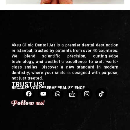
Aksu Clinic Dental Art is a premier dental destination
in Istanbul, trusted by patients from over 40 countries.
We blend scientific precision, cutting-edge
technology, and aesthetic excellence to craft world-
class smiles. Discover a new standard in modern
dentistry, where your smile is designed with purpose,
not just treated.
TRUST US!
BECAUSE YOU DESERVE REAL SCIENCE
Follow us!
Follow us!
Follow us!
Follow us!
Follow us!
Follow us!
Follow us!
Follow us!