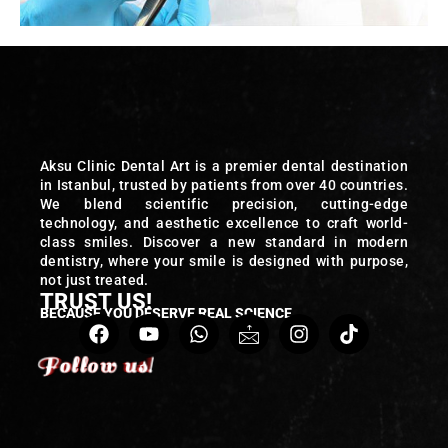
Aksu Clinic Dental Art is a premier dental destination
in Istanbul, trusted by patients from over 40 countries.
We blend scientific precision, cutting-edge
technology, and aesthetic excellence to craft world-
class smiles. Discover a new standard in modern
dentistry, where your smile is designed with purpose,
not just treated.
TRUST US!
BECAUSE YOU DESERVE REAL SCIENCE
Follow us!
Follow us!
Follow us!
Follow us!
Follow us!
Follow us!
Follow us!
Follow us!