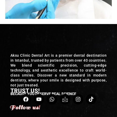
Aksu Clinic Dental Art is a premier dental destination
in Istanbul, trusted by patients from over 40 countries.
We blend scientific precision, cutting-edge
technology, and aesthetic excellence to craft world-
class smiles. Discover a new standard in modern
dentistry, where your smile is designed with purpose,
not just treated.
TRUST US!
BECAUSE YOU DESERVE REAL SCIENCE
Follow us!
Follow us!
Follow us!
Follow us!
Follow us!
Follow us!
Follow us!
Follow us!