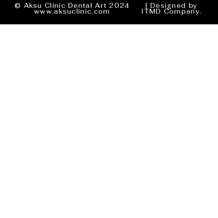
© Aksu Clinic Dental Art 2024
| Designed by
www.aksuclinic.com
ITMD Company.