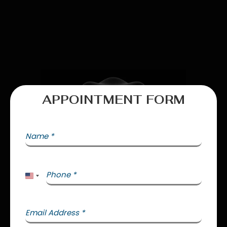
APPOINTMENT FORM
Name
*
Phone
*
United States +1
Email Address
*