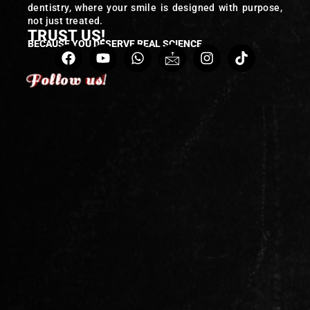
dentistry, where your smile is designed with purpose,
not just treated.
TRUST US!
BECAUSE YOU DESERVE REAL SCIENCE
Follow us!
Follow us!
Follow us!
Follow us!
Follow us!
Follow us!
Follow us!
Follow us!