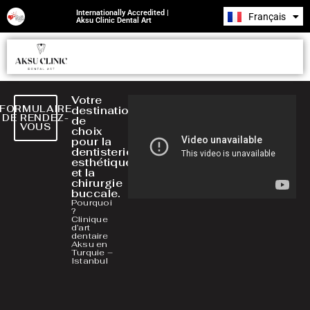
Internationally Accredited |
Français
Română
Aksu Clinic Dental Art
Votre
FORMULAIRE
destination
DE RENDEZ-
de
VOUS
choix
pour la
dentisterie
esthétique
et la
chirurgie
buccale.
Pourquoi
?
Clinique
d’art
dentaire
Aksu en
Turquie –
Istanbul